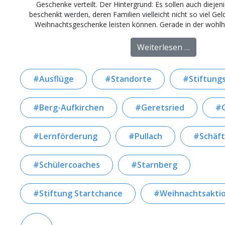
Geschenke verteilt. Der Hintergrund: Es sollen auch dieje
beschenkt werden, deren Familien vielleicht nicht so viel G
Weihnachtsgeschenke leisten können. Gerade in der wohl
from Bes
Weiterlesen …
Ausflüge
Standorte
Stiftung
Berg-Aufkirchen
Geretsried
Lernförderung
Pullach
Schäft
Schülercoaches
Starnberg
Stiftung Startchance
Weihnachtsakti