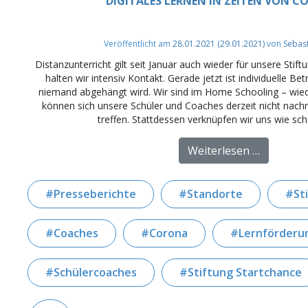
DIGITALES LERNEN IN ZEITEN VON 
Veröffentlicht am
28.01.2021
(29.01.2021)
von
Sebas
Distanzunterricht gilt seit Januar auch wieder für unsere Stift
halten wir intensiv Kontakt. Gerade jetzt ist individuelle Be
niemand abgehängt wird. Wir sind im Home Schooling – wie
können sich unsere Schüler und Coaches derzeit nicht nach
treffen. Stattdessen verknüpfen wir uns wie sc
from Digi
Weiterlesen …
Presseberichte
Standorte
St
Coaches
Corona
Lernförderu
Schülercoaches
Stiftung Startchance