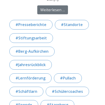
from 10 Jahre Startcha
Weiterlesen …
Presseberichte
Standorte
Stiftungsarbeit
Berg-Aufkirchen
Jahresrückblick
Lernförderung
Pullach
Schäftlarn
Schülercoaches
Spende
Starnberg