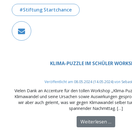
Stiftung Startchance
KLIMA-PUZZLE IM SCHÜLER WORK
Veröffentlicht am
08.05.2024
(14.05.2024)
von
Sebas
Vielen Dank an Accenture für den tollen Workshop „Klima-Puzz
Klimawandel und seine Ursachen sowie Auswirkungen gesproc
wir aber auch gelernt, was wir gegen Klimawandel selber t
spannender Nachmittag. […]
from Kli
Weiterlesen …