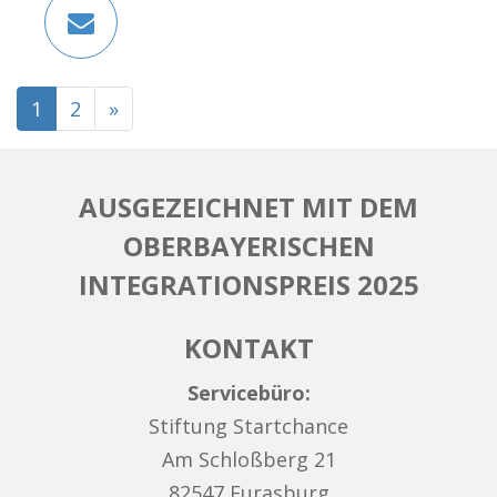
BEITRAGSNAVIGATION
1
2
»
AUSGEZEICHNET MIT DEM
OBERBAYERISCHEN
INTEGRATIONSPREIS 2025
KONTAKT
Servicebüro:
Stiftung Startchance
Am Schloßberg 21
82547 Eurasburg