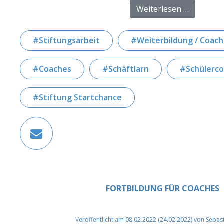
from Wir,
Weiterlesen …
Stiftungsarbeit
Weiterbildung / Coac
Coaches
Schäftlarn
Schülerc
Stiftung Startchance
FORTBILDUNG FÜR COACHES
Veröffentlicht am
08.02.2022
(24.02.2022)
von
Sebas