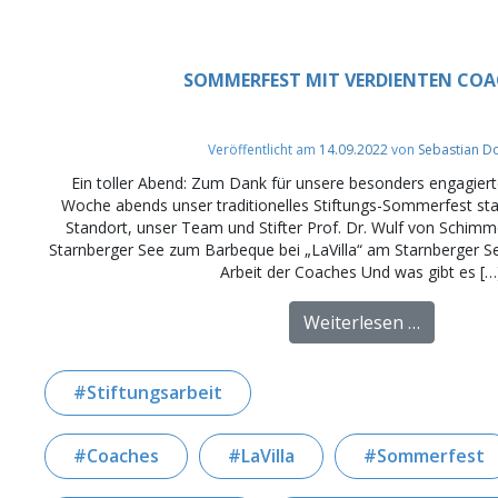
SOMMERFEST MIT VERDIENTEN COA
Veröffentlicht am
14.09.2022
von
Sebastian D
Ein toller Abend: Zum Dank für unsere besonders engagier
Woche abends unser traditionelles Stiftungs-Sommerfest sta
Standort, unser Team und Stifter Prof. Dr. Wulf von Schim
Starnberger See zum Barbeque bei „LaVilla“ am Starnberger See
Arbeit der Coaches Und was gibt es […
from Som
Weiterlesen …
Stiftungsarbeit
Coaches
LaVilla
Sommerfest