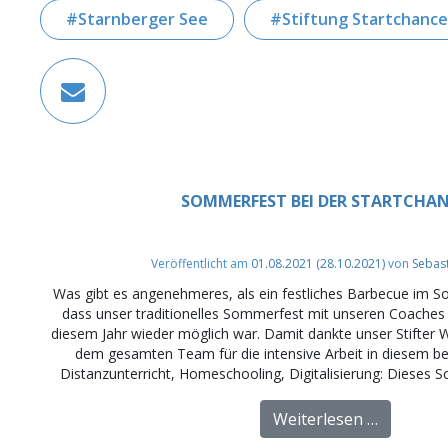
Starnberger See
Stiftung Startchance
SOMMERFEST BEI DER STARTCHA
Veröffentlicht am
01.08.2021
(28.10.2021)
von
Sebas
Was gibt es angenehmeres, als ein festliches Barbecue im S
dass unser traditionelles Sommerfest mit unseren Coaches a
diesem Jahr wieder möglich war. Damit dankte unser Stifte
dem gesamten Team für die intensive Arbeit in diesem be
Distanzunterricht, Homeschooling, Digitalisierung: Dieses Sch
from Som
Weiterlesen …