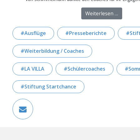
from Somm
Weiterlesen …
Ausflüge
Presseberichte
Stif
Weiterbildung / Coaches
LA VILLA
Schülercoaches
Som
Stiftung Startchance