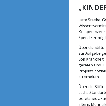
„KINDE
Jutta Staebe, 
Wissensvermittl
Kompetenzen st
Spende ermögli
Über die Stift
zur Aufgabe ge
von Krankheit,
geraten sind. 
Projekte sozial
zu erhalten.
Über die Stift
sechs Standorte
Geretsried akti
Eltern. Mehr al