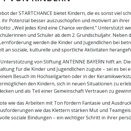
bot der STARTCHANCE bietet Kindern, die es sonst viel sch
, ihr Potenzial besser auszuschöpfen und motiviert an ihrer
otto: „Weil jedes Kind eine Chance verdient.“ Unterstützt w
chülerinnen und Schüler ab dem 2. Grundschuljahr. Neben 
Lernförderung werden die Kinder und Jugendlichen bei bet
lt an soziale, kulturelle und sportliche Aktivitäten herangef
e Unterstützung von Stiftung ANTENNE BAYERN hilft an. D
taltung für die Kinder und Jugendlichen zugute – sei es bei e
inem Besuch im Hochseilgarten oder in der Keramikwerksta
ermöglichen den Kindern, sich in neuen Situationen zu erle
decken und als Teil einer Gemeinschaft Vertrauen zu gewinn
ote wie das Arbeiten mit Ton fördern Fantasie und Ausdruck
ausforderungen wie das Klettern stärken Mut und Teamgeis
olle soziale Bindungen – ein wichtiger Schritt in ihrer pers