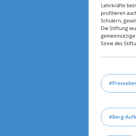
Lehrkräfte betr
profitieren auc
Schülern, gese
Die Stiftung w
gemeinnützige 
Sinne des Stif
Presseber
Berg-Aufk