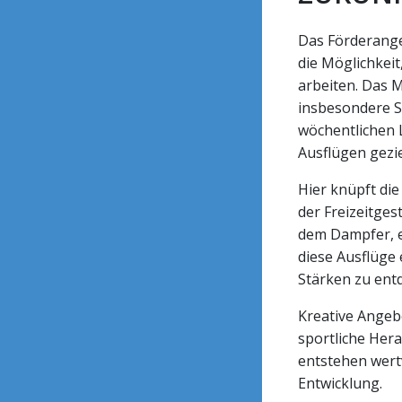
Das Förderange
die Möglichkeit
arbeiten. Das M
insbesondere S
wöchentlichen 
Ausflügen gezie
Hier knüpft di
der Freizeitges
dem Dampfer, e
diese Ausflüge 
Stärken zu ent
Kreative Angeb
sportliche Her
entstehen wertv
Entwicklung.