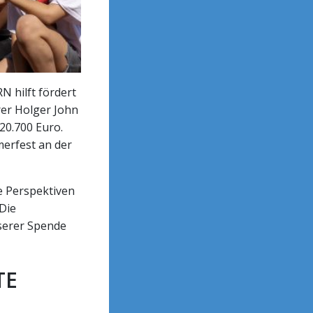
 hilft fördert
rer Holger John
20.700 Euro.
erfest an der
e Perspektiven
 Die
serer Spende
TE