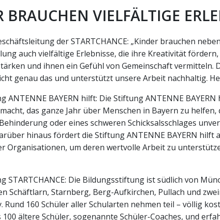
R BRAUCHEN VIELFÄLTIGE ERLE
Geschäftsleitung der STARTCHANCE: „Kinder brauchen neben
ung auch vielfältige Erlebnisse, die ihre Kreativität fördern,
ärken und ihnen ein Gefühl von Gemeinschaft vermitteln. 
cht genau das und unterstützt unsere Arbeit nachhaltig. He
ung ANTENNE BAYERN hilft: Die Stiftung ANTENNE BAYERN hil
macht, das ganze Jahr über Menschen in Bayern zu helfen, 
 Behinderung oder eines schweren Schicksalsschlages unver
Darüber hinaus fördert die Stiftung ANTENNE BAYERN hilft
er Organisationen, um deren wertvolle Arbeit zu unterstütz
ung STARTCHANCE: Die Bildungsstiftung ist südlich von Mün
n Schäftlarn, Starnberg, Berg-Aufkirchen, Pullach und zwei
v. Rund 160 Schüler aller Schularten nehmen teil – völlig kost
s 100 ältere Schüler, sogenannte Schüler-Coaches, und erfa