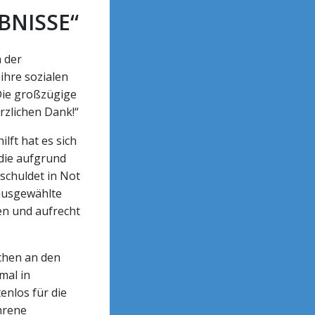
BNISSE“
 der
 ihre sozialen
Die großzügige
rzlichen Dank!“
ft hat es sich
die aufgrund
schuldet in Not
 ausgewählte
en und aufrecht
chen an den
mal in
enlos für die
hrene