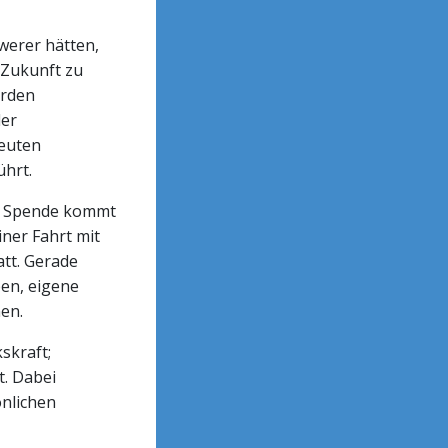
werer hätten,
 Zukunft zu
erden
der
reuten
ührt.
ie Spende kommt
iner Fahrt mit
tt. Gerade
ben, eigene
en.
skraft;
t. Dabei
önlichen