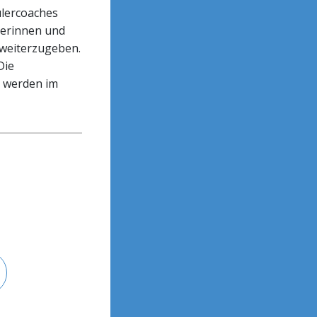
ülercoaches
ülerinnen und
 weiterzugeben.
Die
n werden im