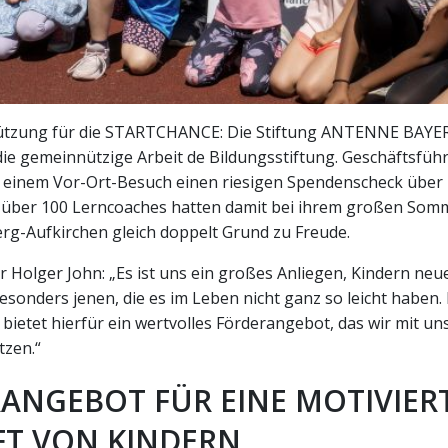
tzung für die STARTCHANCE: Die Stiftung ANTENNE BAYERN
die gemeinnützige Arbeit de Bildungsstiftung. Geschäftsfüh
i einem Vor-Ort-Besuch einen riesigen Spendenscheck über 
 über 100 Lerncoaches hatten damit bei ihrem großen Somm
rg-Aufkirchen gleich doppelt Grund zu Freude.
 Holger John: „Es ist uns ein großes Anliegen, Kindern neu
esonders jenen, die es im Leben nicht ganz so leicht haben.
etet hierfür ein wertvolles Förderangebot, das wir mit un
tzen.“
ANGEBOT FÜR EINE MOTIVIER
T VON KINDERN