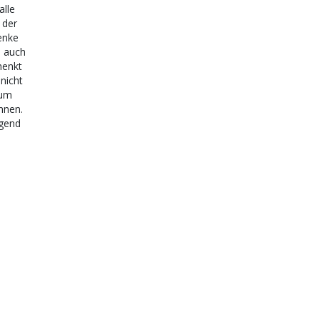
alle
 der
enke
n auch
henkt
 nicht
aum
nnen.
egend
 Bescherung bei der Startchance