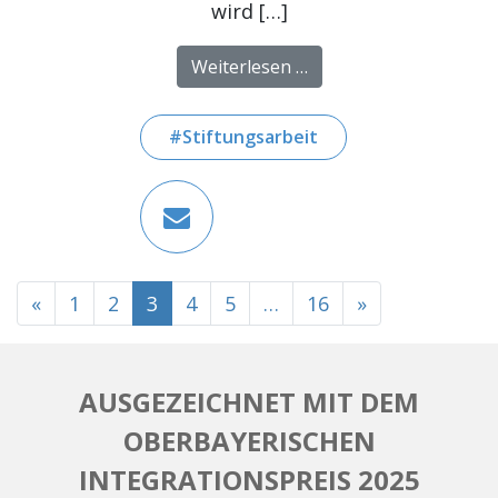
wird […]
from Führung im Gere
Weiterlesen …
Stiftungsarbeit
BEITRAGSNAVIGATION
«
1
2
3
4
5
…
16
»
AUSGEZEICHNET MIT DEM
OBERBAYERISCHEN
INTEGRATIONSPREIS 2025