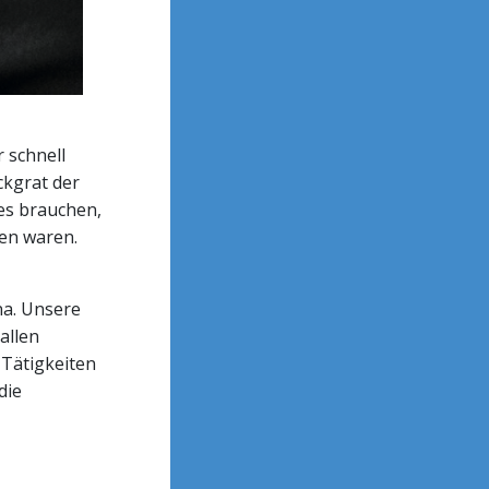
 schnell
ckgrat der
hes brauchen,
ren waren.
na. Unsere
allen
 Tätigkeiten
die