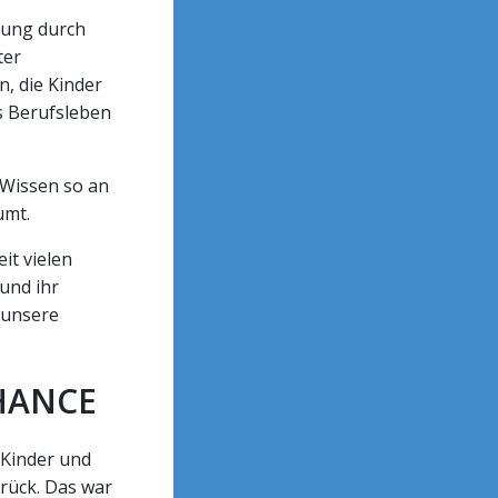
erung durch
ter
, die Kinder
ns Berufsleben
 Wissen so an
umt.
it vielen
 und ihr
 unsere
HANCE
r Kinder und
urück. Das war