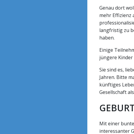
Genau dort woll
mehr Effizienz
professionalis
langfristig zu 
haben.
Einige Teilnehm
jüngere Kinder 
Sie sind es, lie
Jahren. Bitte m
künftiges Leben
Gesellschaft al
GEBURT
Mit einer bunte
interessanter G