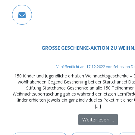
GROSSE GESCHENKE-AKTION ZU WEIHN
Veröffentlicht am
17.12.2022
von
Sebastian D
150 Kinder und Jugendliche erhalten Weihnachtsgeschenke – S
wohlhabenden Gegend Bescherung bei der Startchance! Das C
Stiftung Startchance Geschenke an alle 150 Teilnehmer v
Weihnachtsüberraschung gab es während der letzten Lernförder
Kinder erhielten jeweils ein ganz individuelles Paket mit einer
[…]
from Gro
Weiterlesen …