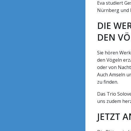
Eva studiert Ge
Nürnberg und 
DIE WE
DEN VÖ
Sie hören Werke
den Vögeln erz
oder von Nachti
Auch Amseln un
zu finden.
Das Trio Solove
uns zudem herzl
JETZT 