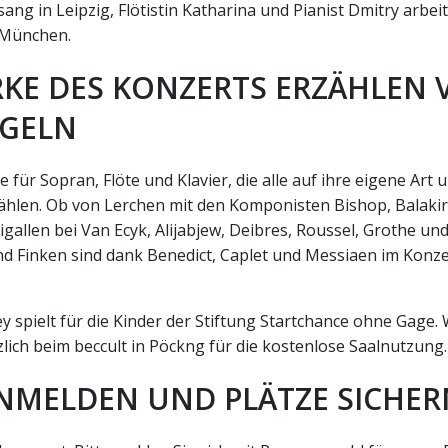
sang in Leipzig, Flötistin Katharina und Pianist Dmitry arbei
München.
RKE DES KONZERTS ERZÄHLEN
GELN
 für Sopran, Flöte und Klavier, die alle auf ihre eigene Art
ählen. Ob von Lerchen mit den Komponisten Bishop, Balaki
gallen bei Van Ecyk, Alijabjew, Deibres, Roussel, Grothe un
d Finken sind dank Benedict, Caplet und Messiaen im Kon
y spielt für die Kinder der Stiftung Startchance ohne Gage.
ich beim beccult in Pöckng für die kostenlose Saalnutzung.
ANMELDEN UND PLÄTZE SICHER