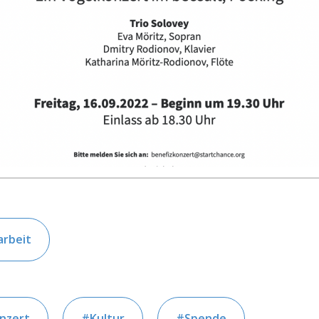
arbeit
nzert
Kultur
Spende