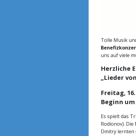
Tolle Musik und
Benefizkonzer
uns auf viele m
Herzliche 
„Lieder von
Freitag, 16
Beginn um 1
Es spielt das T
Rodionov). Die
Dmitry lernten