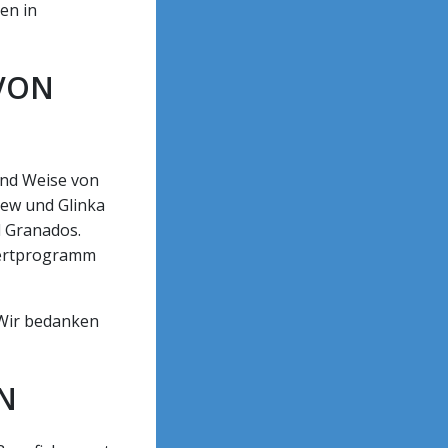
ten in
 VON
 und Weise von
rew und Glinka
d Granados.
zertprogramm
 Wir bedanken
N