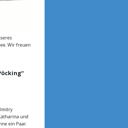
nseres
ee. Wir freuen
Pöcking“
Dmitry
Katharina und
hne ein Paar.