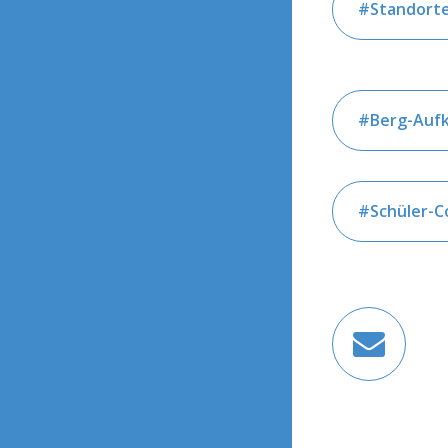
Standort
Berg-Aufk
Schüler-C