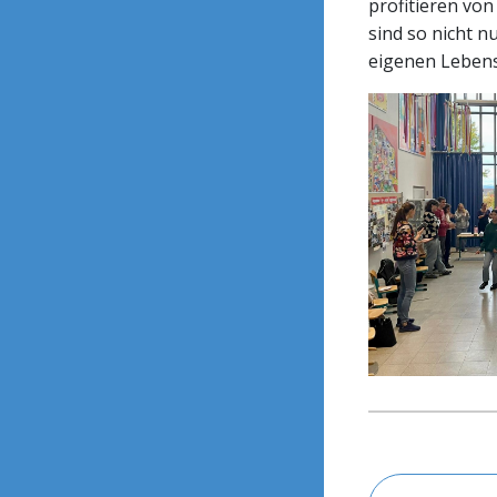
profitieren von
sind so nicht n
eigenen Leben