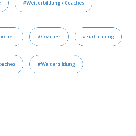
e
Weiterbildung / Coaches
irchen
Coaches
Fortbildung
oaches
Weiterbildung