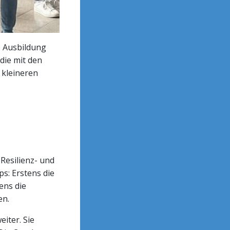
e Ausbildung
die mit den
 kleineren
 Resilienz- und
s: Erstens die
ens die
en.
iter. Sie