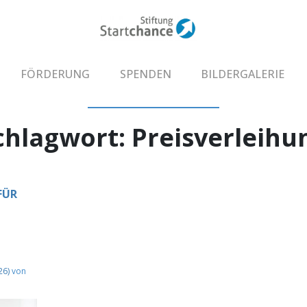
FÖRDERUNG
SPENDEN
BILDERGALERIE
chlagwort:
Preisverleihu
FÜR
26)
von