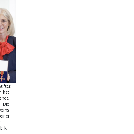
ifter:
n hat
Bande
. Die
yerns
 einer
r
blik