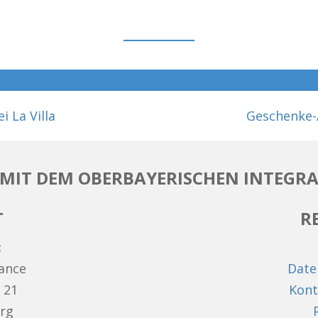
 La Villa
Geschenke-
MIT DEM OBERBAYERISCHEN INTEGRA
T
R
:
hance
Date
 21
Kont
rg