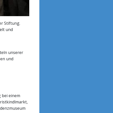
r Stiftung.
elt und
teln unserer
nen und
 bei einem
ristkindlmarkt,
Residenzmuseum