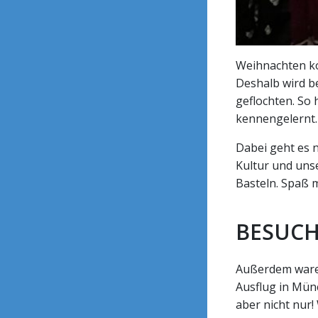
Weihnachten kom
Deshalb wird be
geflochten. So
kennengelernt.
Dabei geht es 
Kultur und uns
Basteln. Spaß 
BESUCH
Außerdem waren
Ausflug in Münc
aber nicht nur!