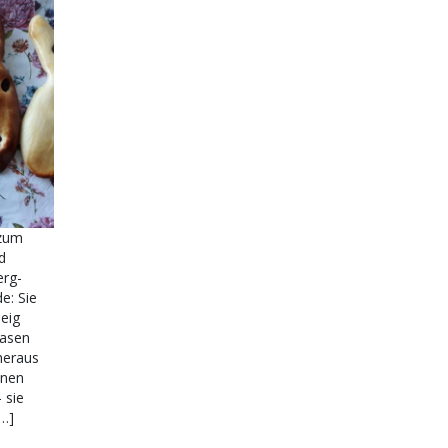
 zum
d
erg-
e: Sie
eig
hasen
heraus
inen
 sie
[…]