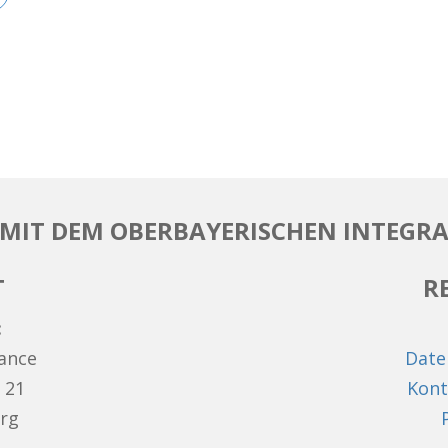
MIT DEM OBERBAYERISCHEN INTEGRA
T
R
:
hance
Date
 21
Kont
rg