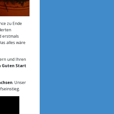
ance zu Ende
derten
d erstmals
as alles wäre
ern und Ihren
n Guten Start
achsen
. Unser
fseinstieg.